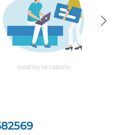
TARJETAS DE CRÉDITO
FINA
582569